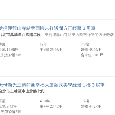
💙捷運龍山寺站💙西園吉祥邊間方正輕奢３房車
台北市萬華區西園路二段
💙捷運龍山寺站💙西園吉祥邊間方正輕奢３房車 ☆★☆歡迎來電預約賞屋☆★☆ 優質社區 稀有釋出 １樓為知名銀行 坐擁金庫 邊間 格局方正 臥室、衛浴皆有對外窗 棟距佳 視野寬敞 前後雙陽台 通風好採光佳 有天然瓦斯管線 裝錶即可 生活便利 附１機車位及坡道倉儲車位 出入方便 捷運龍山寺站 萬華
華廈
12年
4/9樓
土地 14.68坪
主+陽 25.98坪
建物 48.02坪
3房(室)
2廳
2衛
含車位5.701坪
天母新光三越商圈幸福大廈歐式美學綠景１樓３房車
台北市士林區中山北路七段
華廈
48.1年
1/7樓
土地 9.43坪
主+平 28.45坪
建物 44.27坪
3房(室)
2廳
2衛