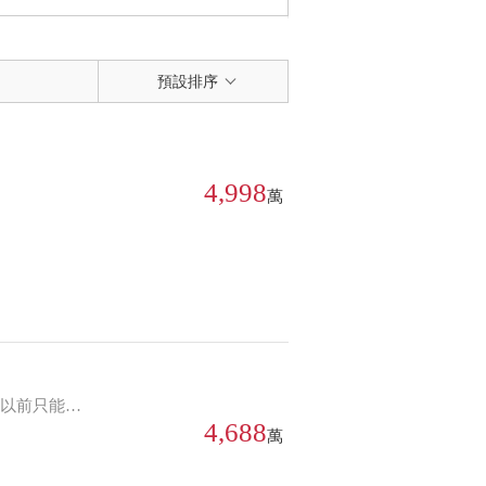
朝向
特色房屋
預設排序
朝向不限
全部
東
實境找房
南
新上架
西
降價
4,998
北
萬
東北
東南
西北
房
西南
才知多大，花園環繞超療癒！ 空中花園生活，從這裡開始～ 名額有限，速詢！
4,688
萬