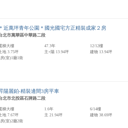
＊近萬坪青年公園＊國光國宅方正精裝成家２房
台北市萬華區中華路二段
電梯大樓
47.3年
12/12樓
土地 3.75坪
主+陽 13.94坪
建物 13.94坪
2房(室)
1廳
1衛
昇陽麗鉑-精裝邊間3房平車
台北市北投區石牌路二段
電梯大樓
1.6年
6/14樓
土地 7.67坪
主 21.94坪
建物 38.69坪
3房(室)
2廳
2衛