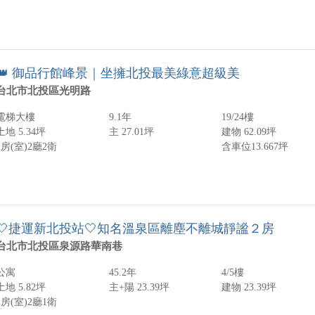
👑 御品行館峰景｜坐擁北投最美綠意超級美
台北市北投區光明路
電梯大樓
9.1年
19/24樓
土地 5.34坪
主 27.01坪
建物 62.09坪
2房(室)
2廳
2衛
含車位13.667坪
🤍捷運新北投站🤍知名溫泉區離塵不離城靜謐２房
台北市北投區泉源路華南巷
公寓
45.2年
4/5樓
土地 5.82坪
主+陽 23.39坪
建物 23.39坪
2房(室)
2廳
1衛