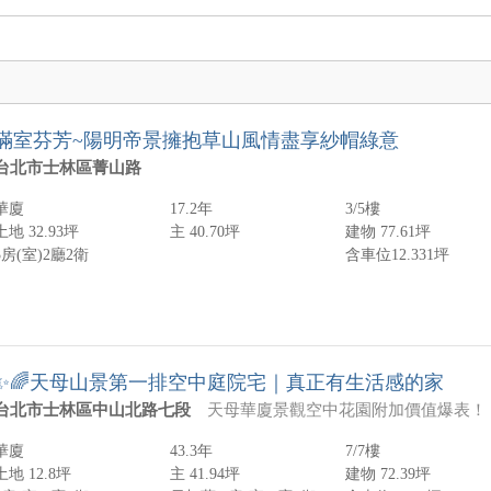
屋齡
樓層
房數
限
屋齡不限
樓層不限
房數不限
1年以下
低於一樓
1房
滿室芬芳~陽明帝景擁抱草山風情盡享紗帽綠意
1-5年
1樓
2房
台北市士林區菁山路
5-10年
2-6樓
3房
10-20年
7-12樓
4房
華廈
17.2年
3/5樓
20-30年
13樓以上
5房以上
土地 32.93坪
主 40.70坪
建物 77.61坪
30年以上
頂樓
含加蓋
3房(室)
2廳
2衛
含車位12.331坪
-
年
-
樓
-
✨🌈天母山景第一排空中庭院宅｜真正有生活感的家
台北市士林區中山北路七段
天母華廈景觀空中花園附加價值爆表！ 以前只能想像 ，現在可以實現，每天在家就能擁有私人空中花園，環繞綠意，遠眺台北天際線！ 建商增建8樓標準層 環繞式花園，戶外休閒區超大，種花養草、BBQ派對隨心所欲！ 9樓專屬儲藏空間，收納無壓力。遠眺台北山巒、都市天際線，日出日落盡收眼底，住這裡就是天天度假！ 走進去
華廈
43.3年
7/7樓
土地 12.8坪
主 41.94坪
建物 72.39坪