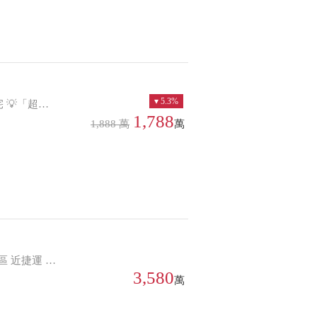
5.3%
「屋主用心維護」：屋主非常珍惜這個房子，期待找到有緣人。歡迎來電賞屋，若您喜歡，價格談到你滿意為止。
1,788
1,888 萬
萬
戶單純、環境安靜 內湖國小、麗山國中完整學區
3,580
萬