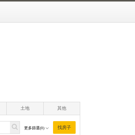
土地
其他
找房子
更多篩選(0)