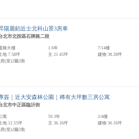
昇陽麗鉑近士北科山景3房車
台北市北投區石牌路二段
電梯大樓
1.6年
7/14樓
土地 7.58坪
主 21.45坪
建物 38.28坪
3房(室)
2廳
2衛
專簽｜近大安森林公園｜稀有大坪數三房公寓
台北市中正區臨沂街
公寓
59.3年
2/4樓
土地 12.55坪
主 36.16坪
建物 36.16坪
3房(室)
2廳
2衛