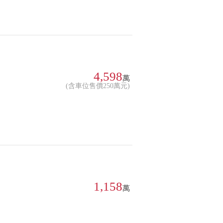
4,598
萬
(含車位售價250萬元)
1,158
萬