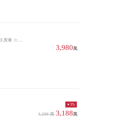
火車站 樓下公車站 通勤便捷 近學區、公園、市場 生活機能一應俱全
3,980
萬
3%
3,188
3,288 萬
萬