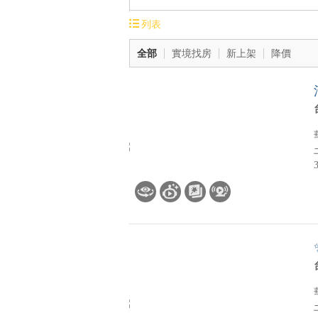
列表
房屋型態
車位
全部
實境找房
新上架
降價
房屋型態不限
車位種類不
電梯大樓
坡道平面
華廈
坡道機械
無電梯公寓
昇降平面
透天厝
昇降機械
別墅
庭院/其他
無車位