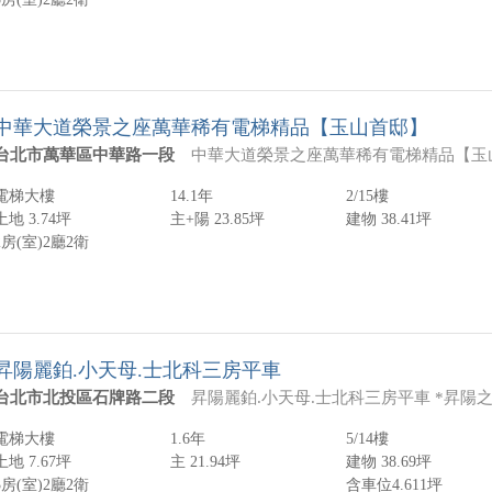
中華大道榮景之座萬華稀有電梯精品【玉山首邸】
台北市萬華區中華路一段
中華大道榮景之座萬華稀有電梯精品【玉山首邸】 1.地段優勢：位於中華路一段核心地段，鄰近西門町商圈與捷運龍山寺站，交通便利、人潮穩定。 2.屋況新穎：屋齡僅約13年，外觀現代簡潔，社區管理完善，生活機能完善。 3.格局實用：建坪約38.41坪，規劃1室1廳2衛，室內採光良好、通風佳。 4.樓層佳：位於2樓，低樓層出入方便又具隱私性，適合小家庭或辦公用途。
電梯大樓
14.1年
2/15樓
土地 3.74坪
主+陽 23.85坪
建物 38.41坪
2房(室)
2廳
2衛
昇陽麗鉑.小天母.士北科三房平車
台北市北投區石牌路二段
昇陽麗鉑.小天母.士北科三房平車 *昇陽之作邊間方正格局 *室內3米3高度無壓迫感 *一層4戶.戶戶邊間.住戶單純 *櫻花岡公園.
電梯大樓
1.6年
5/14樓
土地 7.67坪
主 21.94坪
建物 38.69坪
3房(室)
2廳
2衛
含車位4.611坪