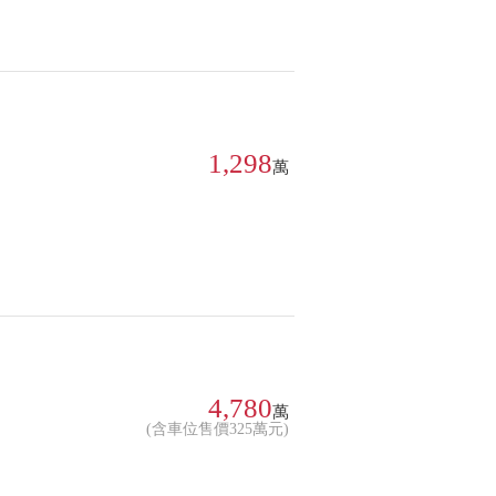
1,298
萬
4,780
萬
(含車位售價325萬元)