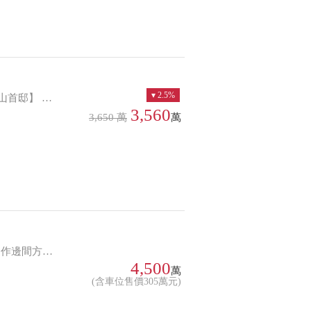
2.5%
 5.投資潛力：稀有釋出之電梯大樓產品，單價約95萬/坪，兼具自用與出租價值。
3,560
3,650 萬
萬
行義公園 *近全聯民生一應俱全
4,500
萬
(含車位售價305萬元)