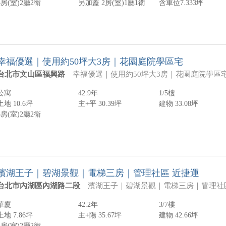
3房(室)
2廳
2衛
另加蓋
2房(室)
1廳
1衛
含車位7.333坪
幸福優選｜使用約50坪大3房｜花園庭院學區宅
台北市文山區福興路
幸福優選｜使用約50坪大3房｜花園庭院學區宅 💡「超大室內空間」：擁有30坪的室內空間，附帶約20坪的庭院，總可使用面積約達50坪，讓您擁有充裕的生活空間！ 💡「寬敞花園庭院」：大型花園庭院適合植栽園藝或養寵物，您還能在陽光下擺上一張桌椅，享受舒適的私人時光。每到中秋佳節，還可以在庭院裡烤肉，與家人朋友共度美好時光。 💡「完美格局」：格局方正，設計為3房2廳2衛，無任何風水問題，且是邊間戶，讓您不必擔心房間的牆壁與左右鄰居相連。 💡「便利學區」：興福幼兒園、興隆國小、興福國中，均在步行5分鐘內可達，方便家長接送，為孩子的成長提供良好的學習環境。 
公寓
42.9年
1/5樓
土地 10.6坪
主+平 30.39坪
建物 33.08坪
3房(室)
2廳
2衛
濱湖王子｜碧湖景觀｜電梯三房｜管理社區 近捷運
台北市內湖區內湖路二段
濱湖王子｜碧湖景觀｜電梯三房｜管理社區 近捷運 文德站約600M｜捷運核心 文德、港墘雙商圈 格局方正、屋況素雅。免大整理即可入住 雙併邊間設計。採光通風佳、居住舒適 白天物業管理。住
華廈
42.2年
3/7樓
土地 7.86坪
主+陽 35.67坪
建物 42.66坪
3房(室)
2廳
2衛