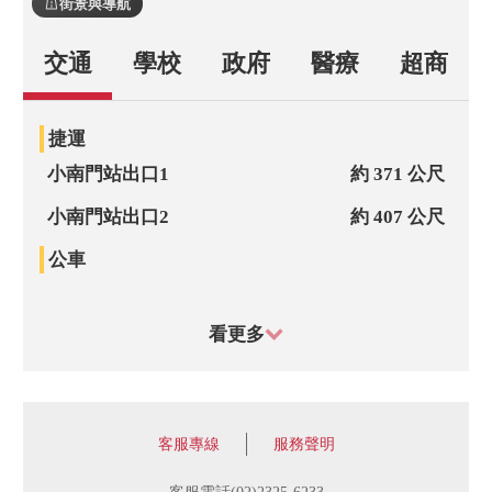
街景與導航
交通
學校
政府
醫療
超商
捷運
小南門站出口1
約 371 公尺
小南門站出口2
約 407 公尺
公車
聯合醫院和平院區
約 90 公尺
看更多
小南門
約 92 公尺
小南門(和平院區)
約 157 公尺
桂林昆明街口
約 211 公尺
客服專線
服務聲明
貴陽街
約 246 公尺