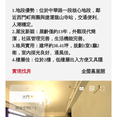
1.地段優勢：位於中華路一段核心地段，鄰
近西門町商圈與捷運龍山寺站，交通便利、
人潮穩定。

2.屋況新穎：屋齡僅約13年，外觀現代簡
潔，社區管理完善，生活機能完善。

3.格局實用：建坪約38.41坪，規劃1室1廳2
衛，室內採光良好、通風佳。

4.樓層佳：位於2樓，低樓層出入方便又具隱
私性，適合小家庭或辦公用途。

實境找房
全螢幕展開
5.投資潛力：稀有釋出之電梯大樓產品，單
價約95萬/坪，兼具自用與出租價值。