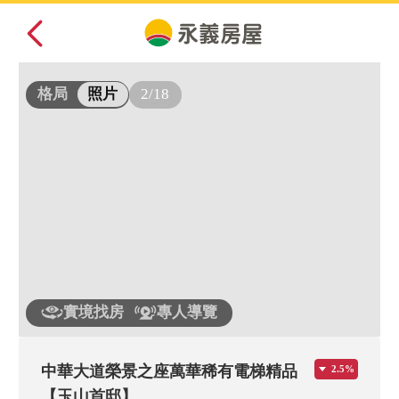
2/18
格局
照片
實境找房
專人導覽
中華大道榮景之座萬華稀有電梯精品
2.5%
【玉山首邸】