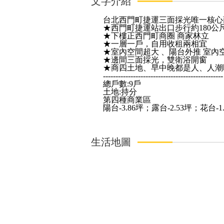
文字介紹
台北西門町捷運三面採光唯一核心
★西門町捷運站出口步行約180公
★下樓正西門町商圈 商家林立
★一層一戶，自用收租兩相宜
★室內空間超大 、陽台外推 室內
★邊間三面採光，雙衛浴開窗
★商四土地、早中晚都是人、人潮
------------------------------------------------
總戶數:9戶
土地:持分
第四種商業區
陽台-3.86坪；露台-2.53坪；花台-1
生活地圖