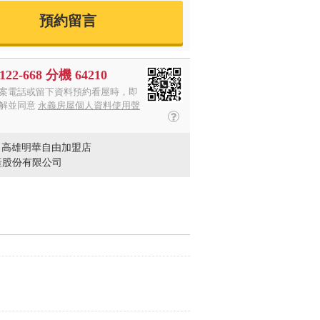
預約留言
-122-668 分機 64210
案電話或留下資料預約看屋時，即
解並同意
永義房屋個人資料使用聲
- 高雄明華自由加盟店
產股份有限公司