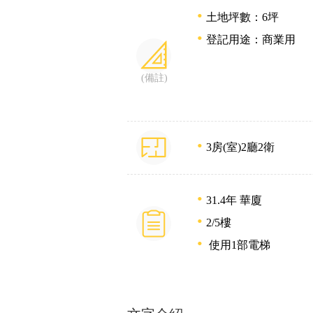
土地坪數：6坪
登記用途：商業用
(備註)
3房(室)
2廳
2衛
31.4年
華廈
2/5樓
使用1部電梯