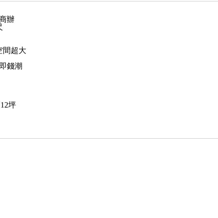
商辦
尺
空間超大
即錢潮
.12坪