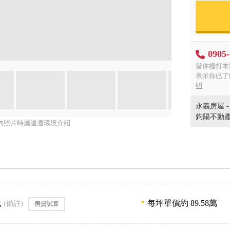
0905
當你撥打本
表示你已了
明
永義房屋 
鈞陽不動
內照片時屬週遭環境介紹
元
每坪單價約 89.58萬
(備註)
房貸試算