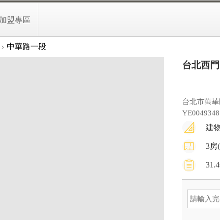
4,350
090
辦
萬
加盟專區
文字介紹
生活地圖
中華路一段
台北西門
台北市萬華
YE0049348
建物
3房
31.