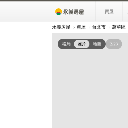
台北西門町捷運三面採光唯一核心商
買屋
照片
詳細資料
買房子
永義房屋
買屋
台北市
萬華區
降價屋
格局
照片
地圖
2/23
新上架
房貸專區