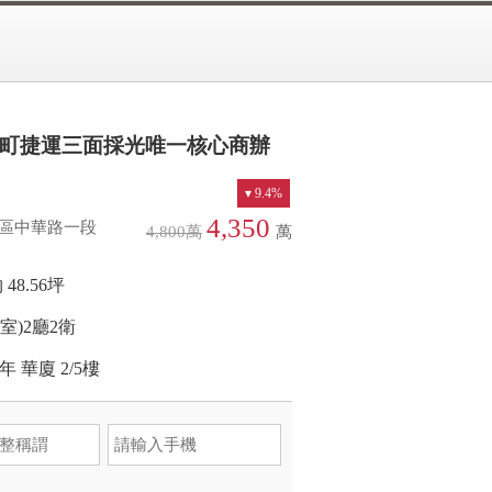
5-122-668分機64210
預約留言
町捷運三面採光唯一核心商辦
9.4%
4,350
區中華路一段
4,800
萬
萬
 48.56坪
(室)
2廳
2衛
4年
華廈
2/5樓