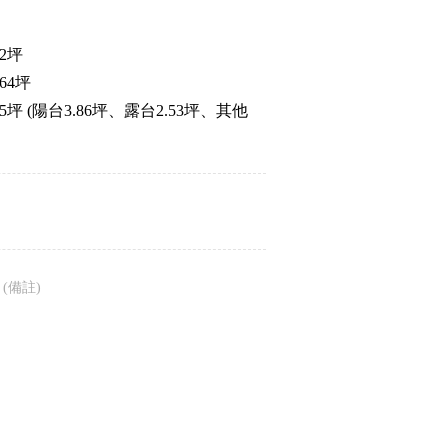
2坪
64坪
坪 (陽台3.86坪、露台2.53坪、其他
月
(備註)