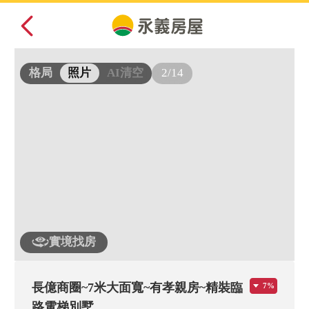
2/14
格局
照片
AI清空
實境找房
長億商圈~7米大面寬~有孝親房~精裝臨
7%
路電梯別墅