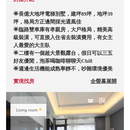
🌟長億大地坪電梯別墅，建坪89坪，地坪39
坪，格局方正邊間採光通風佳

🌟臨路雙車庫有孝親房，大戶格局，精美高
級裝潢，可直接入住省去裝潢費用，有女主
人最愛的大主臥 

🌟二樓有一個超大景觀露台，假日可以三五
好友優閒，泡茶喝咖啡聊聊天Chill

🌟週邊生活機能成熟寧靜不，吵雜環境優美
鄰居質感高

實境找房
全螢幕展開
🌟長億重劃區 極具潛力的，黃金地段，稀有
釋出