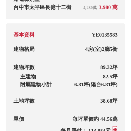
台中市太平區長億十二街
3,980 萬
4,280萬
基本資料
YE0135583
建物格局
4房(室)
2廳
5衛
建物坪數
89.32坪
主建物
82.5坪
附屬建物小計
6.81坪(陽台6.81坪)
土地坪數
38.68坪
單價
每坪單價約 44.56萬
每月應付： 113,954元