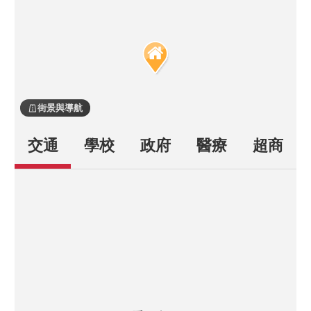
★農地 5741坪（近2甲），附贈/承租國有地 
林地 6597坪（約2.25甲），使用坪數總共 
12338坪（共 4甲多）超大面積，多元規劃利
用，如擁座森林，樂不思蜀。

★買碳權使用，5741坪，土地公告現值 664
萬元，只賣 598萬元，可節稅，可抵稅，物
街景與導航
超所值。

交通
學校
政府
醫療
超商
★農地10多年未管理，稍加整地除草，可種
植高經濟作物，創造更高收益價值，很快回
本。

★離水里市集、水里蛇窯陶藝文化園區不
遠，聯絡道路以新中橫公路水里玉山線為
主，到日月潭遊湖，到信義鄉賞梅方便。

★林地亦可當【混農林業】使用，可供休閒
農業、森林遊樂用，林地生態功能，兼顧農
業生產，如林下間植山蘇、咖啡、可可，菇