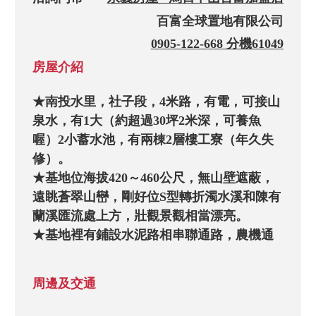
百富全球置地有限公司
0905-122-668 分機61049
房屋介紹
★南投水里，社子段，4米路，有電，可接山
泉水，有1大（約超過30坪2米深，可養魚
喔）2小蓄水池，有兩棟2層樓工寮（年久失
修）。

★基地位海拔420～460公尺，無山壁遮蔽，
遠眺蒼翠山巒，剛好位S型轉折濁水溪和陳有
蘭溪匯流處上方，壯觀景觀相當漂亮。

★基地裡有鋪設水泥路相串聯通路，農機通
行運輸便利，梯田式農地種植果樹荖花。

★基地以山坡地保育地來說，依山勢而上梯
周邊及交通
田式農牧用地，尚可整地多出大平台利用，
做好簡易水保擋土牆。開發價值大益。
