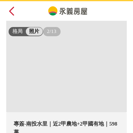
2/13
格局
照片
專簽-南投水里｜近2甲農地+2甲國有地｜598
萬